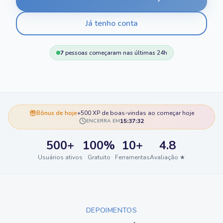
Já tenho conta
7
pessoas começaram nas últimas 24h
Bônus de hoje
+500 XP de boas-vindas ao começar hoje
15:37:31
ENCERRA EM
500+
100%
10+
4.8
Usuários ativos
Gratuito
Ferramentas
Avaliação ★
DEPOIMENTOS